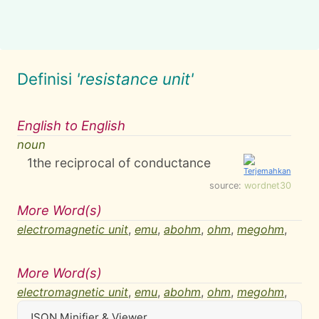
Definisi
'resistance unit'
English to English
noun
1
the reciprocal of conductance
source:
wordnet30
More Word(s)
electromagnetic unit
,
emu
,
abohm
,
ohm
,
megohm
,
More Word(s)
electromagnetic unit
,
emu
,
abohm
,
ohm
,
megohm
,
JSON Minifier & Viewer