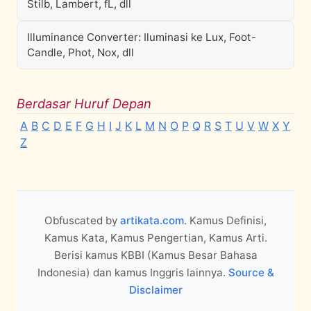
Stilb, Lambert, fL, dll
Illuminance Converter: Iluminasi ke Lux, Foot-
Candle, Phot, Nox, dll
Berdasar Huruf Depan
A
B
C
D
E
F
G
H
I
J
K
L
M
N
O
P
Q
R
S
T
U
V
W
X
Y
Z
Obfuscated by
artikata.com
. Kamus Definisi,
Kamus Kata, Kamus Pengertian, Kamus Arti.
Berisi kamus KBBI (Kamus Besar Bahasa
Indonesia) dan kamus Inggris lainnya.
Source &
Disclaimer