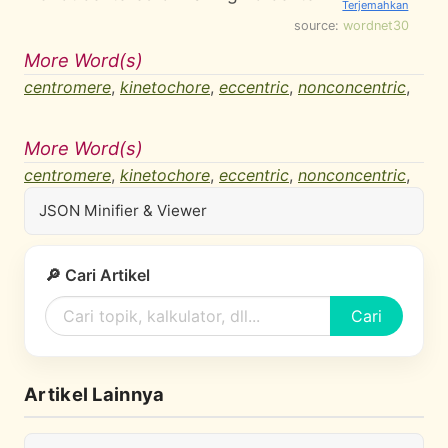
source:
wordnet30
More Word(s)
centromere
,
kinetochore
,
eccentric
,
nonconcentric
,
More Word(s)
centromere
,
kinetochore
,
eccentric
,
nonconcentric
,
JSON Minifier & Viewer
🔎 Cari Artikel
Cari
Artikel Lainnya