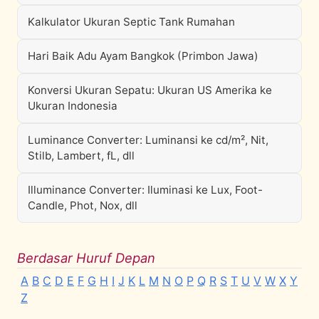
Kalkulator Ukuran Septic Tank Rumahan
Hari Baik Adu Ayam Bangkok (Primbon Jawa)
Konversi Ukuran Sepatu: Ukuran US Amerika ke
Ukuran Indonesia
Luminance Converter: Luminansi ke cd/m², Nit,
Stilb, Lambert, fL, dll
Illuminance Converter: Iluminasi ke Lux, Foot-
Candle, Phot, Nox, dll
Berdasar Huruf Depan
A
B
C
D
E
F
G
H
I
J
K
L
M
N
O
P
Q
R
S
T
U
V
W
X
Y
Z