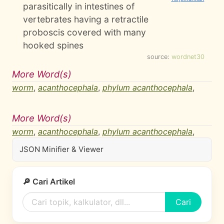
parasitically in intestines of
vertebrates having a retractile
proboscis covered with many
hooked spines
source:
wordnet30
More Word(s)
worm
,
acanthocephala
,
phylum acanthocephala
,
More Word(s)
worm
,
acanthocephala
,
phylum acanthocephala
,
JSON Minifier & Viewer
🔎 Cari Artikel
Cari