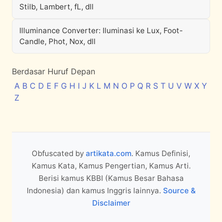
Stilb, Lambert, fL, dll
Illuminance Converter: Iluminasi ke Lux, Foot-
Candle, Phot, Nox, dll
Berdasar Huruf Depan
A
B
C
D
E
F
G
H
I
J
K
L
M
N
O
P
Q
R
S
T
U
V
W
X
Y
Z
Obfuscated by
artikata.com
. Kamus Definisi,
Kamus Kata, Kamus Pengertian, Kamus Arti.
Berisi kamus KBBI (Kamus Besar Bahasa
Indonesia) dan kamus Inggris lainnya.
Source &
Disclaimer