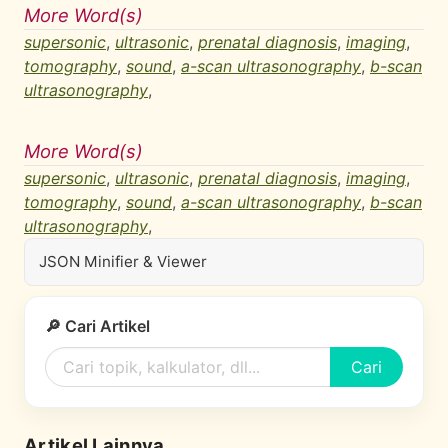
More Word(s)
supersonic
,
ultrasonic
,
prenatal diagnosis
,
imaging
,
tomography
,
sound
,
a-scan ultrasonography
,
b-scan
ultrasonography
,
More Word(s)
supersonic
,
ultrasonic
,
prenatal diagnosis
,
imaging
,
tomography
,
sound
,
a-scan ultrasonography
,
b-scan
ultrasonography
,
JSON Minifier & Viewer
🔎 Cari Artikel
Cari
Artikel Lainnya