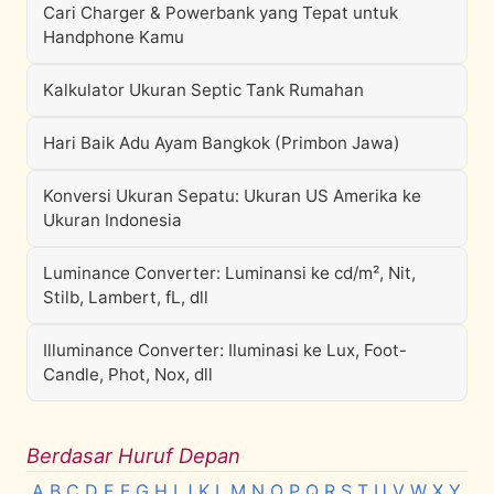
Cari Charger & Powerbank yang Tepat untuk
Handphone Kamu
Kalkulator Ukuran Septic Tank Rumahan
Hari Baik Adu Ayam Bangkok (Primbon Jawa)
Konversi Ukuran Sepatu: Ukuran US Amerika ke
Ukuran Indonesia
Luminance Converter: Luminansi ke cd/m², Nit,
Stilb, Lambert, fL, dll
Illuminance Converter: Iluminasi ke Lux, Foot-
Candle, Phot, Nox, dll
Berdasar Huruf Depan
A
B
C
D
E
F
G
H
I
J
K
L
M
N
O
P
Q
R
S
T
U
V
W
X
Y