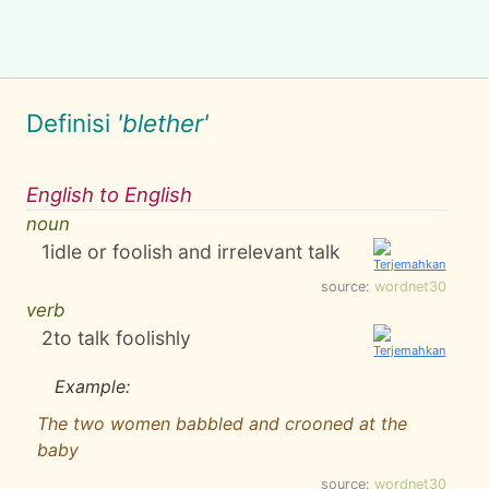
Definisi
'blether'
English to English
noun
1
idle or foolish and irrelevant talk
source:
wordnet30
verb
2
to talk foolishly
Example:
The two women babbled and crooned at the
baby
source:
wordnet30