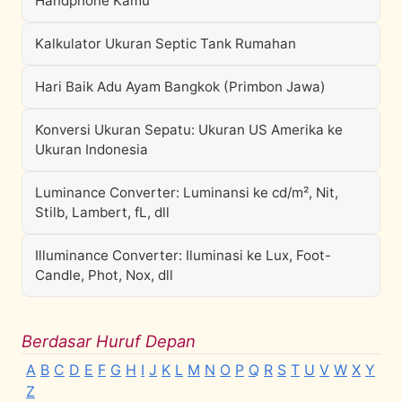
Handphone Kamu
Kalkulator Ukuran Septic Tank Rumahan
Hari Baik Adu Ayam Bangkok (Primbon Jawa)
Konversi Ukuran Sepatu: Ukuran US Amerika ke
Ukuran Indonesia
Luminance Converter: Luminansi ke cd/m², Nit,
Stilb, Lambert, fL, dll
Illuminance Converter: Iluminasi ke Lux, Foot-
Candle, Phot, Nox, dll
Berdasar Huruf Depan
A
B
C
D
E
F
G
H
I
J
K
L
M
N
O
P
Q
R
S
T
U
V
W
X
Y
Z