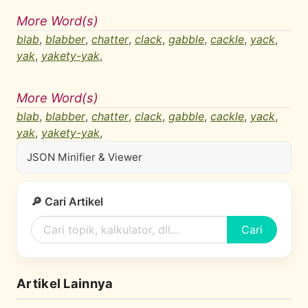
More Word(s)
blab
,
blabber
,
chatter
,
clack
,
gabble
,
cackle
,
yack
,
yak
,
yakety-yak
,
More Word(s)
blab
,
blabber
,
chatter
,
clack
,
gabble
,
cackle
,
yack
,
yak
,
yakety-yak
,
JSON Minifier & Viewer
🔎 Cari Artikel
Cari
Artikel Lainnya