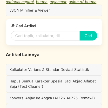
national capital
,
burma
,
myanmar
,
union of burma
,
JSON Minifier & Viewer
🔎 Cari Artikel
Cari
Artikel Lainnya
Kalkulator Varians & Standar Deviasi Statistik
Hapus Semua Karakter Spesial Jadi Abjad Alfabet
Saja (Text Cleaner)
Konversi Abjad ke Angka (A1Z26, A0Z25, Romawi)