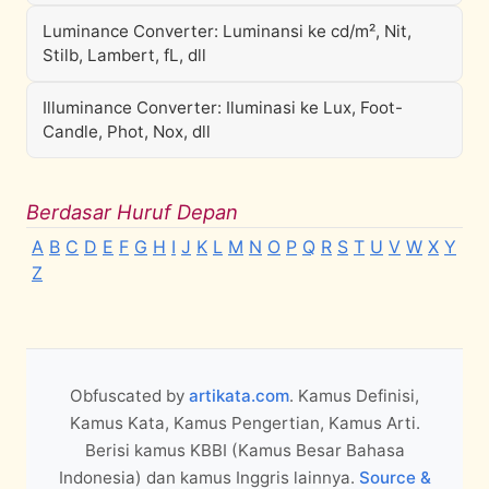
Luminance Converter: Luminansi ke cd/m², Nit,
Stilb, Lambert, fL, dll
Illuminance Converter: Iluminasi ke Lux, Foot-
Candle, Phot, Nox, dll
Berdasar Huruf Depan
A
B
C
D
E
F
G
H
I
J
K
L
M
N
O
P
Q
R
S
T
U
V
W
X
Y
Z
Obfuscated by
artikata.com
. Kamus Definisi,
Kamus Kata, Kamus Pengertian, Kamus Arti.
Berisi kamus KBBI (Kamus Besar Bahasa
Indonesia) dan kamus Inggris lainnya.
Source &