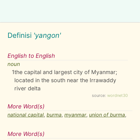
Definisi
'yangon'
English to English
noun
1
the capital and largest city of Myanmar;
located in the south near the Irrawaddy
river delta
source:
wordnet30
More Word(s)
national capital
,
burma
,
myanmar
,
union of burma
,
More Word(s)