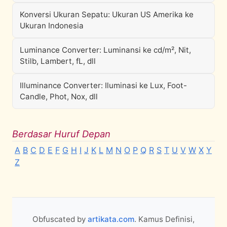
Konversi Ukuran Sepatu: Ukuran US Amerika ke
Ukuran Indonesia
Luminance Converter: Luminansi ke cd/m², Nit,
Stilb, Lambert, fL, dll
Illuminance Converter: Iluminasi ke Lux, Foot-
Candle, Phot, Nox, dll
Berdasar Huruf Depan
A
B
C
D
E
F
G
H
I
J
K
L
M
N
O
P
Q
R
S
T
U
V
W
X
Y
Z
Obfuscated by
artikata.com
. Kamus Definisi,