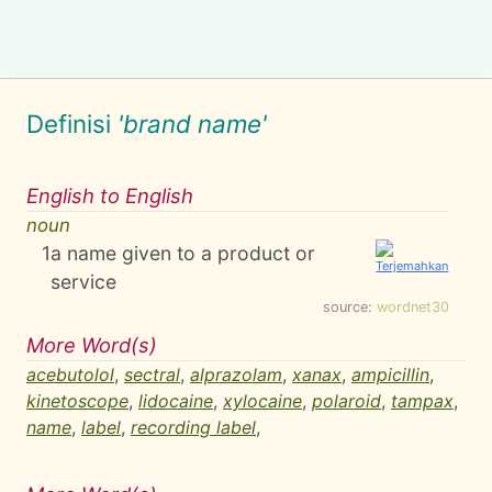
Definisi
'brand name'
English to English
noun
1
a name given to a product or
service
source:
wordnet30
More Word(s)
acebutolol
,
sectral
,
alprazolam
,
xanax
,
ampicillin
,
kinetoscope
,
lidocaine
,
xylocaine
,
polaroid
,
tampax
,
name
,
label
,
recording label
,