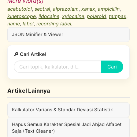
More Word(s)
acebutolol
,
sectral
,
alprazolam
,
xanax
,
ampicillin
,
kinetoscope
,
lidocaine
,
xylocaine
,
polaroid
,
tampax
,
name
,
label
,
recording label
,
JSON Minifier & Viewer
🔎 Cari Artikel
Cari
Artikel Lainnya
Kalkulator Varians & Standar Deviasi Statistik
Hapus Semua Karakter Spesial Jadi Abjad Alfabet
Saja (Text Cleaner)