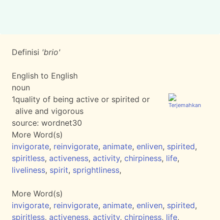
Definisi
'brio'
English to English
noun
1
quality of being active or spirited or
alive and vigorous
source:
wordnet30
More Word(s)
invigorate
,
reinvigorate
,
animate
,
enliven
,
spirited
,
spiritless
,
activeness
,
activity
,
chirpiness
,
life
,
liveliness
,
spirit
,
sprightliness
,
More Word(s)
invigorate
,
reinvigorate
,
animate
,
enliven
,
spirited
,
spiritless
,
activeness
,
activity
,
chirpiness
,
life
,