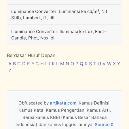
Luminance Converter: Luminansi ke cd/m², Nit,
Stilb, Lambert, fL, dll
Illuminance Converter: Iluminasi ke Lux, Foot-
Candle, Phot, Nox, dll
Berdasar Huruf Depan
A
B
C
D
E
F
G
H
I
J
K
L
M
N
O
P
Q
R
S
T
U
V
W
X
Y
Z
Obfuscated by
artikata.com
. Kamus Definisi,
Kamus Kata, Kamus Pengertian, Kamus Arti.
Berisi kamus KBBI (Kamus Besar Bahasa
Indonesia) dan kamus Inggris lainnya.
Source &