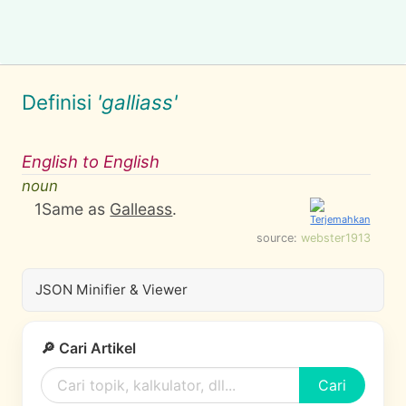
Definisi
'galliass'
English to English
noun
1
Same as
Galleass
.
source:
webster1913
JSON Minifier & Viewer
🔎 Cari Artikel
Cari