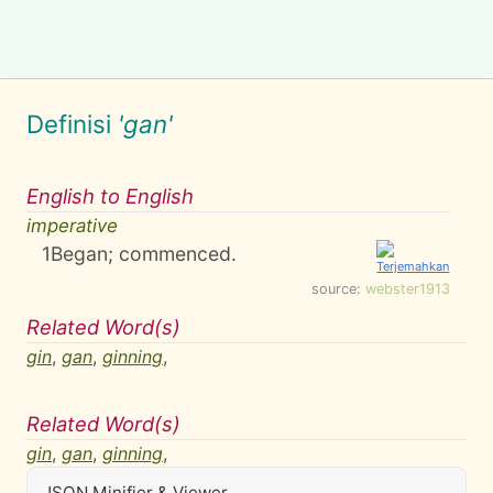
Definisi
'gan'
English to English
imperative
1
Began; commenced.
source:
webster1913
Related Word(s)
gin
,
gan
,
ginning
,
Related Word(s)
gin
,
gan
,
ginning
,
JSON Minifier & Viewer