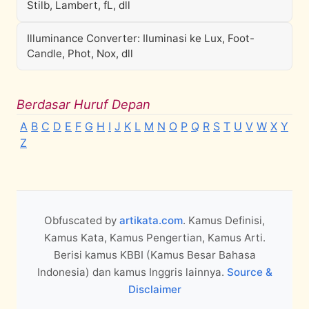
Stilb, Lambert, fL, dll
Illuminance Converter: Iluminasi ke Lux, Foot-
Candle, Phot, Nox, dll
Berdasar Huruf Depan
A
B
C
D
E
F
G
H
I
J
K
L
M
N
O
P
Q
R
S
T
U
V
W
X
Y
Z
Obfuscated by
artikata.com
. Kamus Definisi,
Kamus Kata, Kamus Pengertian, Kamus Arti.
Berisi kamus KBBI (Kamus Besar Bahasa
Indonesia) dan kamus Inggris lainnya.
Source &
Disclaimer