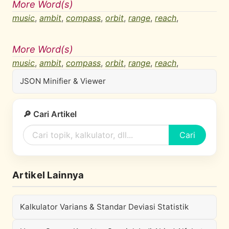
More Word(s)
music
,
ambit
,
compass
,
orbit
,
range
,
reach
,
More Word(s)
music
,
ambit
,
compass
,
orbit
,
range
,
reach
,
JSON Minifier & Viewer
🔎 Cari Artikel
Cari
Artikel Lainnya
Kalkulator Varians & Standar Deviasi Statistik