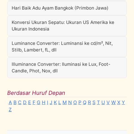
Hari Baik Adu Ayam Bangkok (Primbon Jawa)
Konversi Ukuran Sepatu: Ukuran US Amerika ke
Ukuran Indonesia
Luminance Converter: Luminansi ke cd/m², Nit,
Stilb, Lambert, fL, dll
Illuminance Converter: Iluminasi ke Lux, Foot-
Candle, Phot, Nox, dll
Berdasar Huruf Depan
A
B
C
D
E
F
G
H
I
J
K
L
M
N
O
P
Q
R
S
T
U
V
W
X
Y
Z