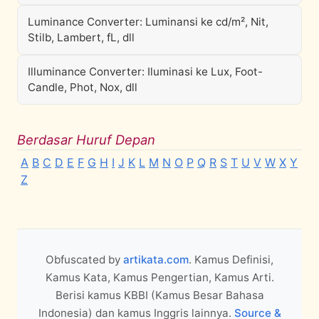
Luminance Converter: Luminansi ke cd/m², Nit,
Stilb, Lambert, fL, dll
Illuminance Converter: Iluminasi ke Lux, Foot-
Candle, Phot, Nox, dll
Berdasar Huruf Depan
A
B
C
D
E
F
G
H
I
J
K
L
M
N
O
P
Q
R
S
T
U
V
W
X
Y
Z
Obfuscated by
artikata.com
. Kamus Definisi,
Kamus Kata, Kamus Pengertian, Kamus Arti.
Berisi kamus KBBI (Kamus Besar Bahasa
Indonesia) dan kamus Inggris lainnya.
Source &