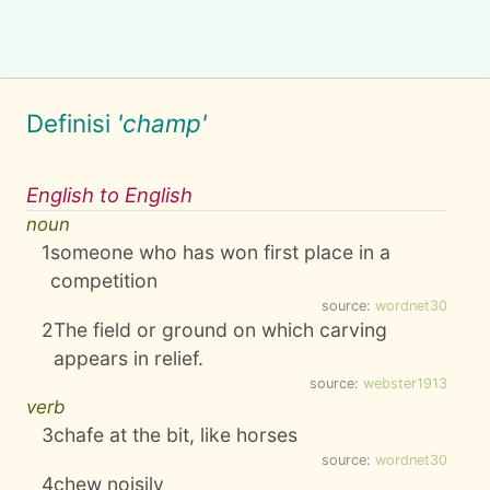
Definisi
'champ'
English to English
noun
1
someone who has won first place in a
competition
source:
wordnet30
2
The field or ground on which carving
appears in relief.
source:
webster1913
verb
3
chafe at the bit, like horses
source:
wordnet30
4
chew noisily