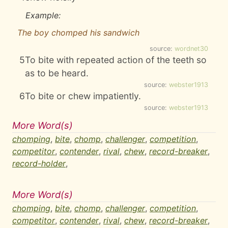
Example:
The boy chomped his sandwich
source:
wordnet30
5
To bite with repeated action of the teeth so
as to be heard.
source:
webster1913
6
To bite or chew impatiently.
source:
webster1913
More Word(s)
chomping
,
bite
,
chomp
,
challenger
,
competition
,
competitor
,
contender
,
rival
,
chew
,
record-breaker
,
record-holder
,
More Word(s)
chomping
,
bite
,
chomp
,
challenger
,
competition
,
competitor
,
contender
,
rival
,
chew
,
record-breaker
,