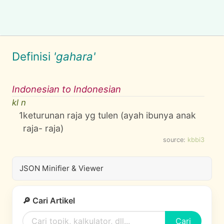
Definisi
'gahara'
Indonesian to Indonesian
kl n
1
keturunan raja yg tulen (ayah ibunya anak
raja- raja)
source:
kbbi3
JSON Minifier & Viewer
🔎 Cari Artikel
Cari