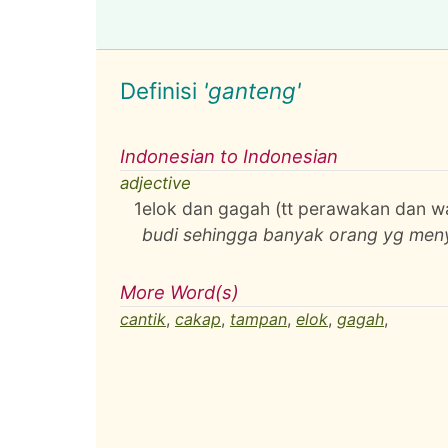
Definisi
'ganteng'
Indonesian to Indonesian
adjective
1
elok dan gagah (tt perawakan dan wa
budi sehingga banyak orang yg men
More Word(s)
cantik
,
cakap
,
tampan
,
elok
,
gagah
,