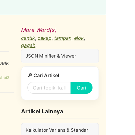
More Word(s)
cantik
,
cakap
,
tampan
,
elok
,
gagah
,
JSON Minifier & Viewer
baik
🔎 Cari Artikel
kbbi3
Cari
Artikel Lainnya
Kalkulator Varians & Standar