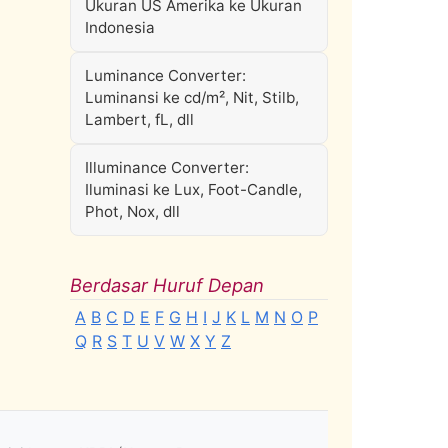
Ukuran US Amerika ke Ukuran
Indonesia
Luminance Converter:
Luminansi ke cd/m², Nit, Stilb,
Lambert, fL, dll
Illuminance Converter:
Iluminasi ke Lux, Foot-Candle,
Phot, Nox, dll
Berdasar Huruf Depan
A
B
C
D
E
F
G
H
I
J
K
L
M
N
O
P
Q
R
S
T
U
V
W
X
Y
Z