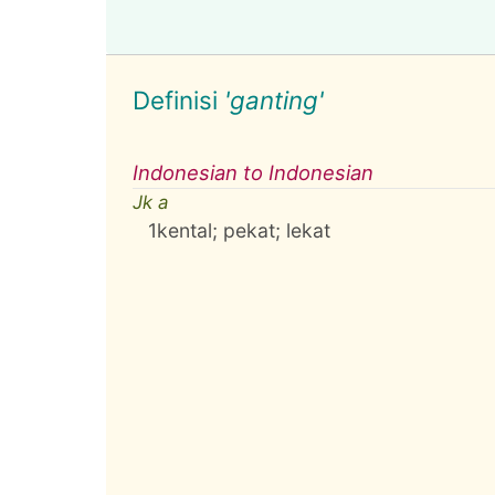
Definisi
'ganting'
Indonesian to Indonesian
Jk a
1
kental; pekat; lekat