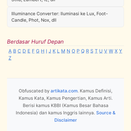
Illuminance Converter: Iluminasi ke Lux, Foot-
Candle, Phot, Nox, dll
Berdasar Huruf Depan
A
B
C
D
E
F
G
H
I
J
K
L
M
N
O
P
Q
R
S
T
U
V
W
X
Y
Z
Obfuscated by
artikata.com
. Kamus Definisi,
Kamus Kata, Kamus Pengertian, Kamus Arti.
Berisi kamus KBBI (Kamus Besar Bahasa
Indonesia) dan kamus Inggris lainnya.
Source &
Disclaimer