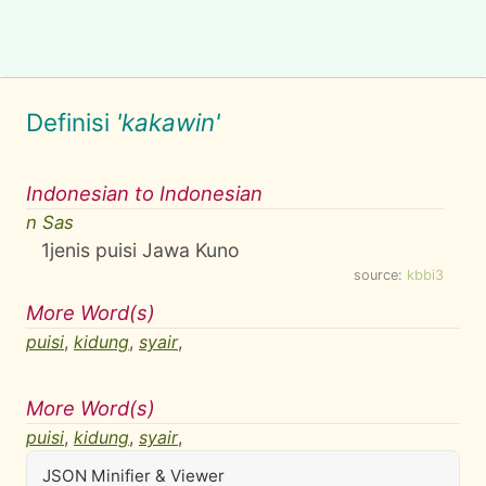
Definisi
'kakawin'
Indonesian to Indonesian
n Sas
1
jenis puisi Jawa Kuno
source:
kbbi3
More Word(s)
puisi
,
kidung
,
syair
,
More Word(s)
puisi
,
kidung
,
syair
,
JSON Minifier & Viewer