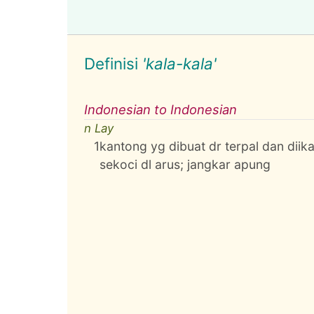
Definisi
'kala-kala'
Indonesian to Indonesian
n Lay
1
kantong yg dibuat dr terpal dan diik
sekoci dl arus; jangkar apung