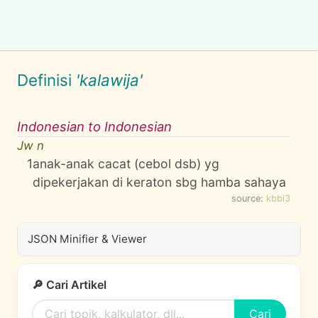
Definisi
'kalawija'
Indonesian to Indonesian
Jw n
1
anak-anak cacat (cebol dsb) yg
dipekerjakan di keraton sbg hamba sahaya
source:
kbbi3
JSON Minifier & Viewer
🔎 Cari Artikel
Cari