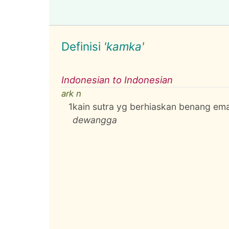
Definisi
'kamka'
Indonesian to Indonesian
ark n
1
kain sutra yg berhiaskan benang em
dewangga