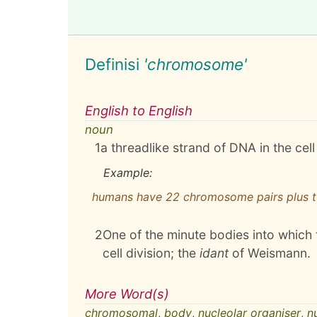
Definisi
'chromosome'
English to English
noun
1
a threadlike strand of DNA in the cell
Example:
humans have 22 chromosome pairs plus
2
One of the minute bodies into which 
cell division; the
idant
of Weismann.
More Word(s)
chromosomal
,
body
,
nucleolar organiser
,
n