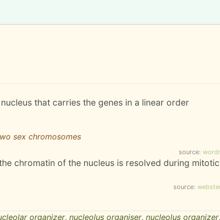
 nucleus that carries the genes in a linear order
 two sex chromosomes
source:
word
the chromatin of the nucleus is resolved during mitotic
source:
webste
ucleolar organizer
,
nucleolus organiser
,
nucleolus organizer