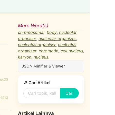
More Word(s)
chromosomal
,
body
,
nucleolar
organiser
,
nucleolar organizer
,
nucleolus organiser
,
nucleolus
organizer
,
chromatin
,
cell nucleus
,
karyon
,
nucleus
,
JSON Minifier & Viewer
net30
🔎 Cari Artikel
Cari
r1913
Artikel Lainnya
,