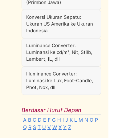
(Primbon Jawa)
Konversi Ukuran Sepatu:
Ukuran US Amerika ke Ukuran
Indonesia
Luminance Converter:
Luminansi ke cd/m², Nit, Stilb,
Lambert, fL, dll
Illuminance Converter:
Iluminasi ke Lux, Foot-Candle,
Phot, Nox, dll
Berdasar Huruf Depan
A
B
C
D
E
F
G
H
I
J
K
L
M
N
O
P
Q
R
S
T
U
V
W
X
Y
Z