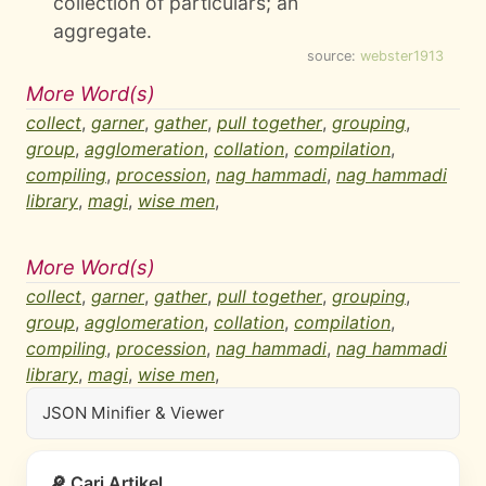
collection of particulars; an
aggregate.
source:
webster1913
More Word(s)
collect
,
garner
,
gather
,
pull together
,
grouping
,
group
,
agglomeration
,
collation
,
compilation
,
compiling
,
procession
,
nag hammadi
,
nag hammadi
library
,
magi
,
wise men
,
More Word(s)
collect
,
garner
,
gather
,
pull together
,
grouping
,
group
,
agglomeration
,
collation
,
compilation
,
compiling
,
procession
,
nag hammadi
,
nag hammadi
library
,
magi
,
wise men
,
JSON Minifier & Viewer
🔎 Cari Artikel