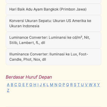
Hari Baik Adu Ayam Bangkok (Primbon Jawa)
Konversi Ukuran Sepatu: Ukuran US Amerika ke
Ukuran Indonesia
Luminance Converter: Luminansi ke cd/m², Nit,
Stilb, Lambert, fL, dll
Illuminance Converter: Iluminasi ke Lux, Foot-
Candle, Phot, Nox, dll
Berdasar Huruf Depan
A
B
C
D
E
F
G
H
I
J
K
L
M
N
O
P
Q
R
S
T
U
V
W
X
Y
Z