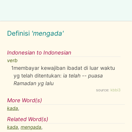
Definisi
'mengada'
Indonesian to Indonesian
verb
1
membayar kewajiban ibadat di luar waktu
yg telah ditentukan:
ia telah -- puasa
Ramadan yg lalu
source:
kbbi3
More Word(s)
kada
,
Related Word(s)
kada
,
mengada
,