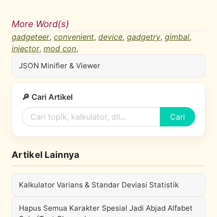
More Word(s)
gadgeteer
,
convenient
,
device
,
gadgetry
,
gimbal
,
injector
,
mod con
,
JSON Minifier & Viewer
🔎 Cari Artikel
Cari
Artikel Lainnya
Kalkulator Varians & Standar Deviasi Statistik
Hapus Semua Karakter Spesial Jadi Abjad Alfabet