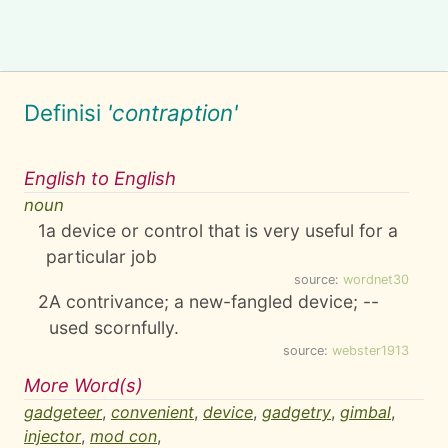
Definisi
'contraption'
English to English
noun
1
a device or control that is very useful for a
particular job
source:
wordnet30
2
A contrivance; a new-fangled device; --
used scornfully.
source:
webster1913
More Word(s)
gadgeteer
,
convenient
,
device
,
gadgetry
,
gimbal
,
injector
,
mod con
,