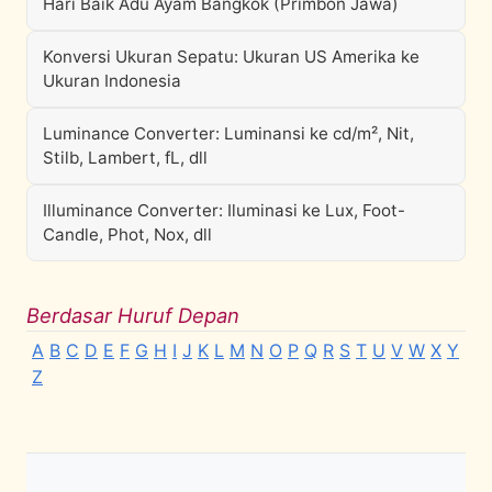
Hari Baik Adu Ayam Bangkok (Primbon Jawa)
Konversi Ukuran Sepatu: Ukuran US Amerika ke
Ukuran Indonesia
Luminance Converter: Luminansi ke cd/m², Nit,
Stilb, Lambert, fL, dll
Illuminance Converter: Iluminasi ke Lux, Foot-
Candle, Phot, Nox, dll
Berdasar Huruf Depan
A
B
C
D
E
F
G
H
I
J
K
L
M
N
O
P
Q
R
S
T
U
V
W
X
Y
Z