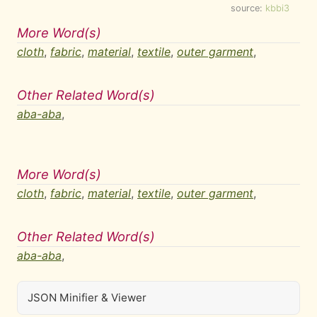
source:
kbbi3
More Word(s)
cloth
,
fabric
,
material
,
textile
,
outer garment
,
Other Related Word(s)
aba-aba
,
More Word(s)
cloth
,
fabric
,
material
,
textile
,
outer garment
,
Other Related Word(s)
aba-aba
,
JSON Minifier & Viewer