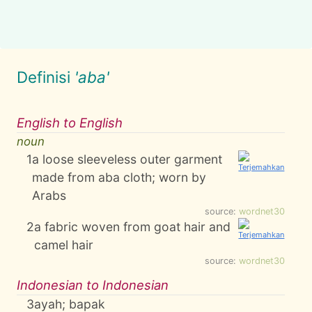
Definisi
'aba'
English to English
noun
1
a loose sleeveless outer garment
made from aba cloth; worn by
Arabs
source:
wordnet30
2
a fabric woven from goat hair and
camel hair
source:
wordnet30
Indonesian to Indonesian
3
ayah; bapak