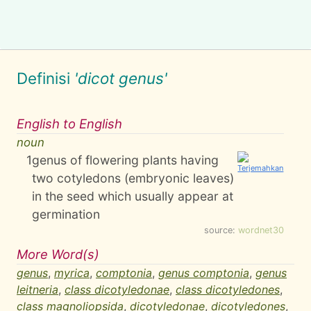
Definisi
'dicot genus'
English to English
noun
1
genus of flowering plants having
two cotyledons (embryonic leaves)
in the seed which usually appear at
germination
source:
wordnet30
More Word(s)
genus
,
myrica
,
comptonia
,
genus comptonia
,
genus
leitneria
,
class dicotyledonae
,
class dicotyledones
,
class magnoliopsida
,
dicotyledonae
,
dicotyledones
,