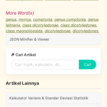
More Word(s)
genus
,
myrica
,
comptonia
,
genus comptonia
,
genus
leitneria
,
class dicotyledonae
,
class dicotyledones
,
class magnoliopsida
,
dicotyledonae
,
dicotyledones
,
JSON Minifier & Viewer
🔎 Cari Artikel
Cari
Artikel Lainnya
Kalkulator Varians & Standar Deviasi Statistik