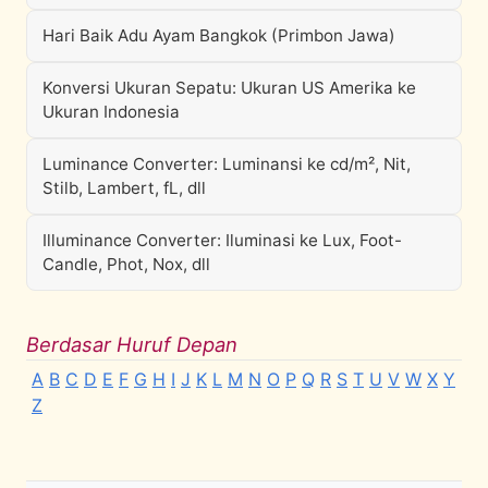
Hari Baik Adu Ayam Bangkok (Primbon Jawa)
Konversi Ukuran Sepatu: Ukuran US Amerika ke
Ukuran Indonesia
Luminance Converter: Luminansi ke cd/m², Nit,
Stilb, Lambert, fL, dll
Illuminance Converter: Iluminasi ke Lux, Foot-
Candle, Phot, Nox, dll
Berdasar Huruf Depan
A
B
C
D
E
F
G
H
I
J
K
L
M
N
O
P
Q
R
S
T
U
V
W
X
Y
Z