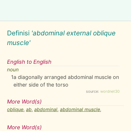
Definisi
'abdominal external oblique
muscle'
English to English
noun
1
a diagonally arranged abdominal muscle on
either side of the torso
source:
wordnet30
More Word(s)
oblique
,
ab
,
abdominal
,
abdominal muscle
,
More Word(s)