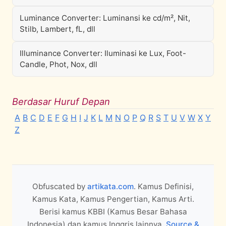
Luminance Converter: Luminansi ke cd/m², Nit,
Stilb, Lambert, fL, dll
Illuminance Converter: Iluminasi ke Lux, Foot-
Candle, Phot, Nox, dll
Berdasar Huruf Depan
A
B
C
D
E
F
G
H
I
J
K
L
M
N
O
P
Q
R
S
T
U
V
W
X
Y
Z
Obfuscated by
artikata.com
. Kamus Definisi,
Kamus Kata, Kamus Pengertian, Kamus Arti.
Berisi kamus KBBI (Kamus Besar Bahasa
Indonesia) dan kamus Inggris lainnya.
Source &