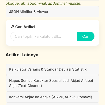
oblique
,
ab
,
abdominal
,
abdominal muscle
,
JSON Minifier & Viewer
🔎 Cari Artikel
Cari
Artikel Lainnya
Kalkulator Varians & Standar Deviasi Statistik
Hapus Semua Karakter Spesial Jadi Abjad Alfabet
Saja (Text Cleaner)
Konversi Abjad ke Angka (A1Z26, A0Z25, Romawi)