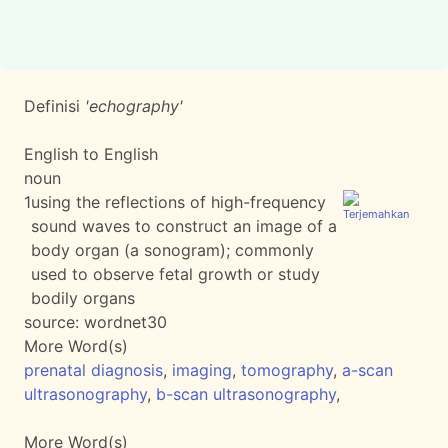
Definisi
'echography'
English to English
noun
1
using the reflections of high-frequency
sound waves to construct an image of a
body organ (a sonogram); commonly
used to observe fetal growth or study
bodily organs
source:
wordnet30
More Word(s)
prenatal diagnosis
,
imaging
,
tomography
,
a-scan
ultrasonography
,
b-scan ultrasonography
,
More Word(s)