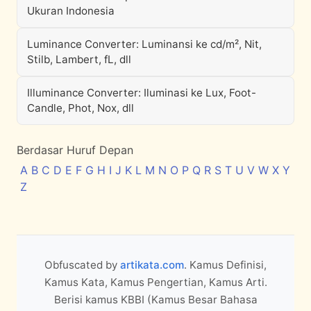
Ukuran Indonesia
Luminance Converter: Luminansi ke cd/m², Nit,
Stilb, Lambert, fL, dll
Illuminance Converter: Iluminasi ke Lux, Foot-
Candle, Phot, Nox, dll
Berdasar Huruf Depan
A
B
C
D
E
F
G
H
I
J
K
L
M
N
O
P
Q
R
S
T
U
V
W
X
Y
Z
Obfuscated by
artikata.com
. Kamus Definisi,
Kamus Kata, Kamus Pengertian, Kamus Arti.
Berisi kamus KBBI (Kamus Besar Bahasa