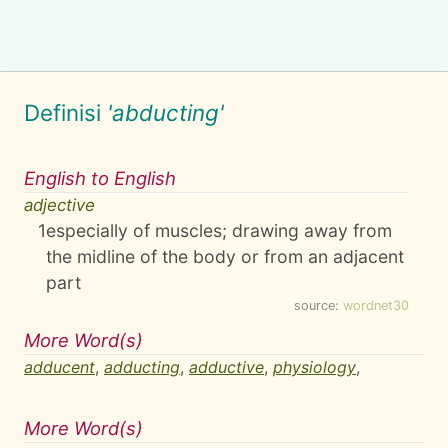
Definisi
'abducting'
English to English
adjective
1
especially of muscles; drawing away from
the midline of the body or from an adjacent
part
source:
wordnet30
More Word(s)
adducent
,
adducting
,
adductive
,
physiology
,
More Word(s)