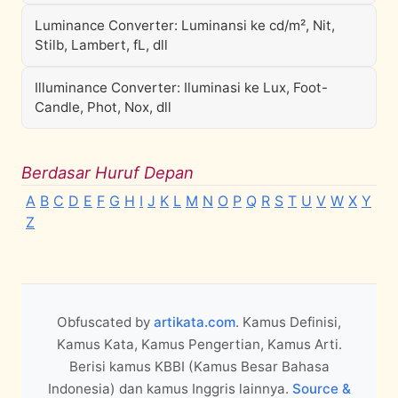
Luminance Converter: Luminansi ke cd/m², Nit,
Stilb, Lambert, fL, dll
Illuminance Converter: Iluminasi ke Lux, Foot-
Candle, Phot, Nox, dll
Berdasar Huruf Depan
A
B
C
D
E
F
G
H
I
J
K
L
M
N
O
P
Q
R
S
T
U
V
W
X
Y
Z
Obfuscated by
artikata.com
. Kamus Definisi,
Kamus Kata, Kamus Pengertian, Kamus Arti.
Berisi kamus KBBI (Kamus Besar Bahasa
Indonesia) dan kamus Inggris lainnya.
Source &