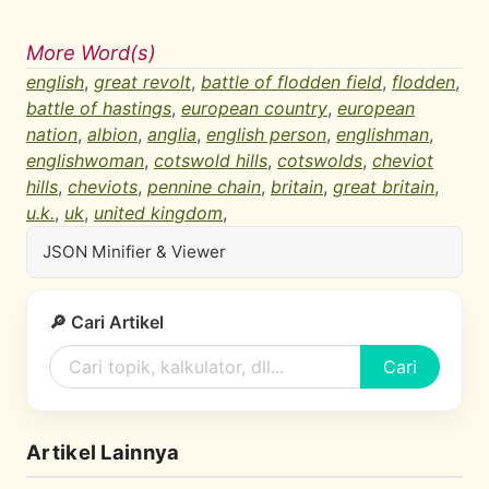
More Word(s)
english
,
great revolt
,
battle of flodden field
,
flodden
,
battle of hastings
,
european country
,
european
nation
,
albion
,
anglia
,
english person
,
englishman
,
englishwoman
,
cotswold hills
,
cotswolds
,
cheviot
hills
,
cheviots
,
pennine chain
,
britain
,
great britain
,
u.k.
,
uk
,
united kingdom
,
JSON Minifier & Viewer
🔎 Cari Artikel
Cari
Artikel Lainnya