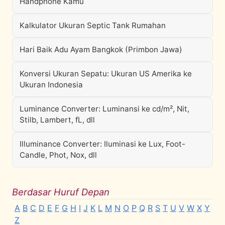
Handphone Kamu
Kalkulator Ukuran Septic Tank Rumahan
Hari Baik Adu Ayam Bangkok (Primbon Jawa)
Konversi Ukuran Sepatu: Ukuran US Amerika ke
Ukuran Indonesia
Luminance Converter: Luminansi ke cd/m², Nit,
Stilb, Lambert, fL, dll
Illuminance Converter: Iluminasi ke Lux, Foot-
Candle, Phot, Nox, dll
Berdasar Huruf Depan
A
B
C
D
E
F
G
H
I
J
K
L
M
N
O
P
Q
R
S
T
U
V
W
X
Y
Z