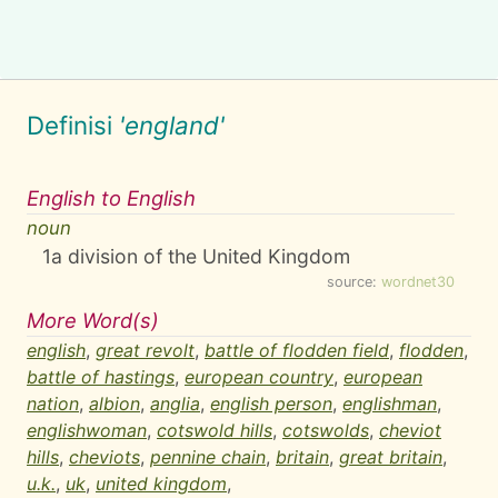
Definisi
'england'
English to English
noun
1
a division of the United Kingdom
source:
wordnet30
More Word(s)
english
,
great revolt
,
battle of flodden field
,
flodden
,
battle of hastings
,
european country
,
european
nation
,
albion
,
anglia
,
english person
,
englishman
,
englishwoman
,
cotswold hills
,
cotswolds
,
cheviot
hills
,
cheviots
,
pennine chain
,
britain
,
great britain
,
u.k.
,
uk
,
united kingdom
,