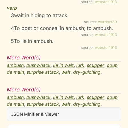
source:
webster1913
verb
3
wait in hiding to attack
source:
wordnet30
4
To post or conceal in ambush; to ambush.
source:
webster1913
5
To lie in ambush.
source:
webster1913
More Word(s)
ambush
,
bushwhack
,
lie in wait
,
lurk
,
scupper
,
coup
de main
,
surprise attack
,
wait
,
dry-gulching
,
More Word(s)
ambush
,
bushwhack
,
lie in wait
,
lurk
,
scupper
,
coup
de main
,
surprise attack
,
wait
,
dry-gulching
,
JSON Minifier & Viewer