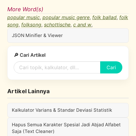
More Word(s)
popular music
,
popular music genre
,
folk ballad
,
folk
song
,
folksong
,
schottische
,
c and w
,
JSON Minifier & Viewer
🔎 Cari Artikel
Cari
Artikel Lainnya
Kalkulator Varians & Standar Deviasi Statistik
Hapus Semua Karakter Spesial Jadi Abjad Alfabet
Saja (Text Cleaner)