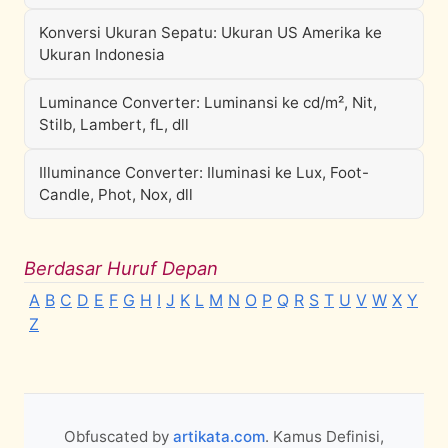
Konversi Ukuran Sepatu: Ukuran US Amerika ke
Ukuran Indonesia
Luminance Converter: Luminansi ke cd/m², Nit,
Stilb, Lambert, fL, dll
Illuminance Converter: Iluminasi ke Lux, Foot-
Candle, Phot, Nox, dll
Berdasar Huruf Depan
A
B
C
D
E
F
G
H
I
J
K
L
M
N
O
P
Q
R
S
T
U
V
W
X
Y
Z
Obfuscated by
artikata.com
. Kamus Definisi,