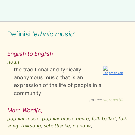
Definisi
'ethnic music'
English to English
noun
1
the traditional and typically
anonymous music that is an
expression of the life of people in a
community
source:
wordnet30
More Word(s)
popular music
,
popular music genre
,
folk ballad
,
folk
song
,
folksong
,
schottische
,
c and w
,