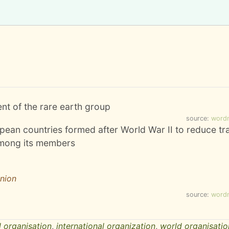
ent of the rare earth group
source:
word
opean countries formed after World War II to reduce tr
among its members
Union
source:
word
l organisation
,
international organization
,
world organisatio