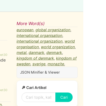
More Word(s)
european
,
global organization
,
international organisation
,
international organization
,
world
organisation
,
world organization
,
metal
,
danmark
,
denmark
,
net30
kingdom of denmark
,
kingdom of
ade
sweden
,
sverige
,
monazite
,
JSON Minifier & Viewer
🔎 Cari Artikel
net30
Cari
n
,