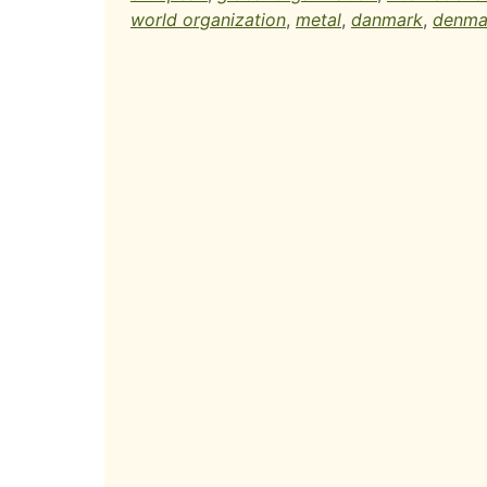
world organization
,
metal
,
danmark
,
denma