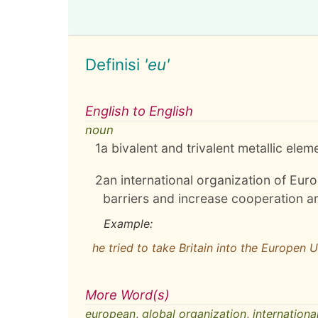
Definisi
'eu'
English to English
noun
1
a bivalent and trivalent metallic elem
2
an international organization of Eur
barriers and increase cooperation 
Example:
he tried to take Britain into the Europen 
More Word(s)
european
,
global organization
,
internationa