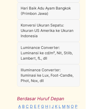
Hari Baik Adu Ayam Bangkok
(Primbon Jawa)
Konversi Ukuran Sepatu:
Ukuran US Amerika ke Ukuran
Indonesia
Luminance Converter:
Luminansi ke cd/m², Nit, Stilb,
Lambert, fL, dll
Illuminance Converter:
Iluminasi ke Lux, Foot-Candle,
Phot, Nox, dll
Berdasar Huruf Depan
A
B
C
D
E
F
G
H
I
J
K
L
M
N
O
P