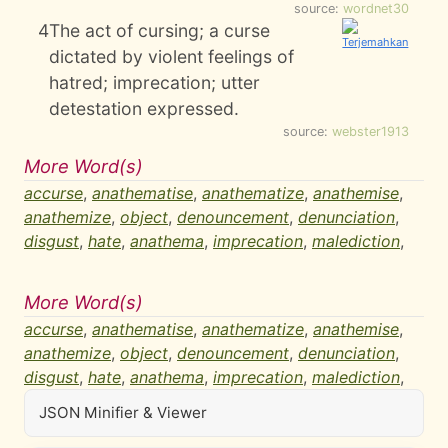
source:
wordnet30
4
The act of cursing; a curse
dictated by violent feelings of
hatred; imprecation; utter
detestation expressed.
source:
webster1913
More Word(s)
accurse
,
anathematise
,
anathematize
,
anathemise
,
anathemize
,
object
,
denouncement
,
denunciation
,
disgust
,
hate
,
anathema
,
imprecation
,
malediction
,
More Word(s)
accurse
,
anathematise
,
anathematize
,
anathemise
,
anathemize
,
object
,
denouncement
,
denunciation
,
disgust
,
hate
,
anathema
,
imprecation
,
malediction
,
JSON Minifier & Viewer