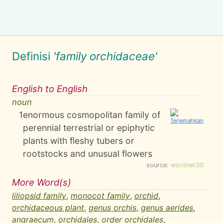
Definisi
'family orchidaceae'
English to English
noun
1
enormous cosmopolitan family of
perennial terrestrial or epiphytic
plants with fleshy tubers or
rootstocks and unusual flowers
source:
wordnet30
More Word(s)
liliopsid family
,
monocot family
,
orchid
,
orchidaceous plant
,
genus orchis
,
genus aerides
,
angraecum
,
orchidales
,
order orchidales
,