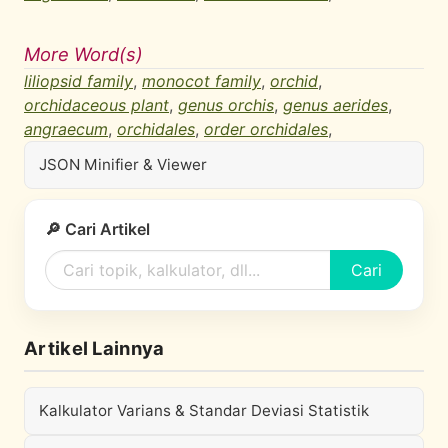
More Word(s)
liliopsid family
,
monocot family
,
orchid
,
orchidaceous plant
,
genus orchis
,
genus aerides
,
angraecum
,
orchidales
,
order orchidales
,
JSON Minifier & Viewer
🔎 Cari Artikel
Cari
Artikel Lainnya
Kalkulator Varians & Standar Deviasi Statistik