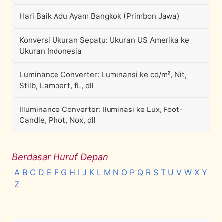
Hari Baik Adu Ayam Bangkok (Primbon Jawa)
Konversi Ukuran Sepatu: Ukuran US Amerika ke
Ukuran Indonesia
Luminance Converter: Luminansi ke cd/m², Nit,
Stilb, Lambert, fL, dll
Illuminance Converter: Iluminasi ke Lux, Foot-
Candle, Phot, Nox, dll
Berdasar Huruf Depan
A
B
C
D
E
F
G
H
I
J
K
L
M
N
O
P
Q
R
S
T
U
V
W
X
Y
Z