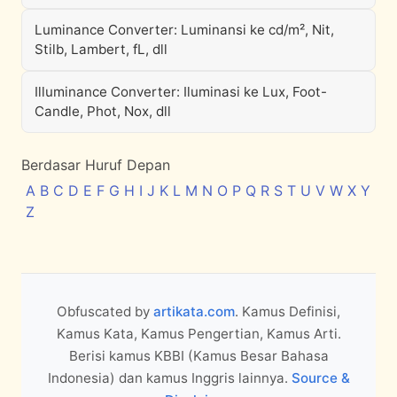
Luminance Converter: Luminansi ke cd/m², Nit,
Stilb, Lambert, fL, dll
Illuminance Converter: Iluminasi ke Lux, Foot-
Candle, Phot, Nox, dll
Berdasar Huruf Depan
A
B
C
D
E
F
G
H
I
J
K
L
M
N
O
P
Q
R
S
T
U
V
W
X
Y
Z
Obfuscated by
artikata.com
. Kamus Definisi,
Kamus Kata, Kamus Pengertian, Kamus Arti.
Berisi kamus KBBI (Kamus Besar Bahasa
Indonesia) dan kamus Inggris lainnya.
Source &