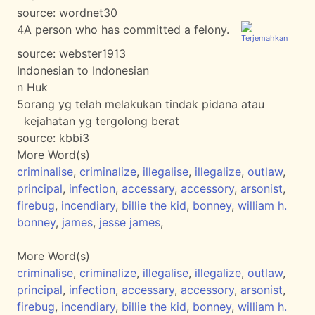
source:
wordnet30
4
A person who has committed a felony.
source:
webster1913
Indonesian to Indonesian
n Huk
5
orang yg telah melakukan tindak pidana atau
kejahatan yg tergolong berat
source:
kbbi3
More Word(s)
criminalise
,
criminalize
,
illegalise
,
illegalize
,
outlaw
,
principal
,
infection
,
accessary
,
accessory
,
arsonist
,
firebug
,
incendiary
,
billie the kid
,
bonney
,
william h.
bonney
,
james
,
jesse james
,
More Word(s)
criminalise
,
criminalize
,
illegalise
,
illegalize
,
outlaw
,
principal
,
infection
,
accessary
,
accessory
,
arsonist
,
firebug
,
incendiary
,
billie the kid
,
bonney
,
william h.