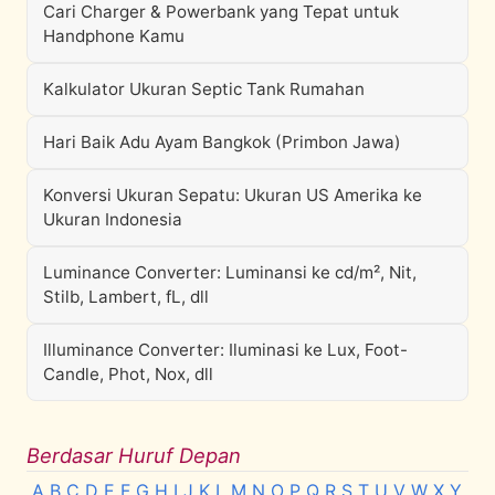
Cari Charger & Powerbank yang Tepat untuk
Handphone Kamu
Kalkulator Ukuran Septic Tank Rumahan
Hari Baik Adu Ayam Bangkok (Primbon Jawa)
Konversi Ukuran Sepatu: Ukuran US Amerika ke
Ukuran Indonesia
Luminance Converter: Luminansi ke cd/m², Nit,
Stilb, Lambert, fL, dll
Illuminance Converter: Iluminasi ke Lux, Foot-
Candle, Phot, Nox, dll
Berdasar Huruf Depan
A
B
C
D
E
F
G
H
I
J
K
L
M
N
O
P
Q
R
S
T
U
V
W
X
Y