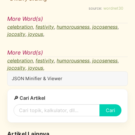
source:
wordnet30
More Word(s)
celebration
,
festivity
,
humorousness
,
jocoseness
,
jocosity
,
joyous
,
More Word(s)
celebration
,
festivity
,
humorousness
,
jocoseness
,
jocosity
,
joyous
,
JSON Minifier & Viewer
🔎 Cari Artikel
Cari
Artikel Lainnya