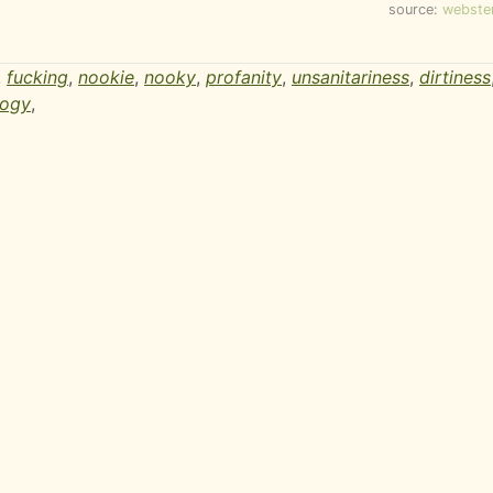
source:
webste
,
fucking
,
nookie
,
nooky
,
profanity
,
unsanitariness
,
dirtiness
logy
,