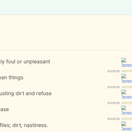
ly foul or unpleasant
source:
word
ean things
source:
word
usting dirt and refuse
source:
word
rase
source:
word
iles; dirt; nastiness.