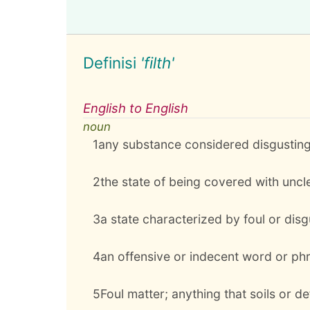
Definisi
'filth'
English to English
noun
1
any substance considered disgusting
2
the state of being covered with uncl
3
a state characterized by foul or disg
4
an offensive or indecent word or ph
5
Foul matter; anything that soils or def