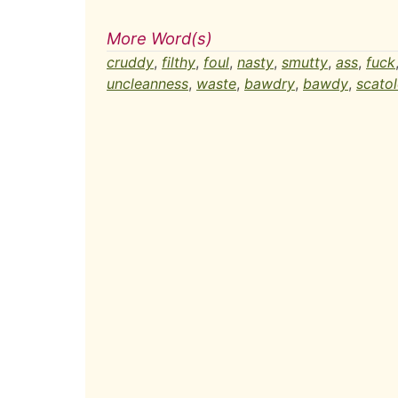
More Word(s)
cruddy
,
filthy
,
foul
,
nasty
,
smutty
,
ass
,
fuck
uncleanness
,
waste
,
bawdry
,
bawdy
,
scato