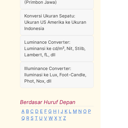
(Primbon Jawa)
Konversi Ukuran Sepatu:
Ukuran US Amerika ke Ukuran
Indonesia
Luminance Converter:
Luminansi ke cd/m², Nit, Stilb,
Lambert, fL, dll
Illuminance Converter:
Iluminasi ke Lux, Foot-Candle,
Phot, Nox, dll
Berdasar Huruf Depan
A
B
C
D
E
F
G
H
I
J
K
L
M
N
O
P
Q
R
S
T
U
V
W
X
Y
Z