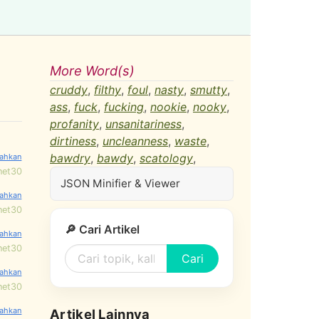
More Word(s)
cruddy
,
filthy
,
foul
,
nasty
,
smutty
,
ass
,
fuck
,
fucking
,
nookie
,
nooky
,
profanity
,
unsanitariness
,
dirtiness
,
uncleanness
,
waste
,
bawdry
,
bawdy
,
scatology
,
net30
JSON Minifier & Viewer
net30
🔎 Cari Artikel
net30
Cari
net30
Artikel Lainnya