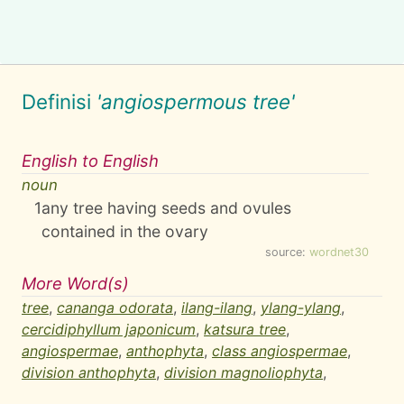
Definisi
'angiospermous tree'
English to English
noun
1
any tree having seeds and ovules
contained in the ovary
source:
wordnet30
More Word(s)
tree
,
cananga odorata
,
ilang-ilang
,
ylang-ylang
,
cercidiphyllum japonicum
,
katsura tree
,
angiospermae
,
anthophyta
,
class angiospermae
,
division anthophyta
,
division magnoliophyta
,