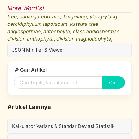
More Word(s)
tree
,
cananga odorata
,
ilang-ilang
,
ylang-ylang
,
cercidiphyllum japonicum
,
katsura tree
,
angiospermae
,
anthophyta
,
class angiospermae
,
division anthophyta
,
division magnoliophyta
,
JSON Minifier & Viewer
🔎 Cari Artikel
Cari
Artikel Lainnya
Kalkulator Varians & Standar Deviasi Statistik