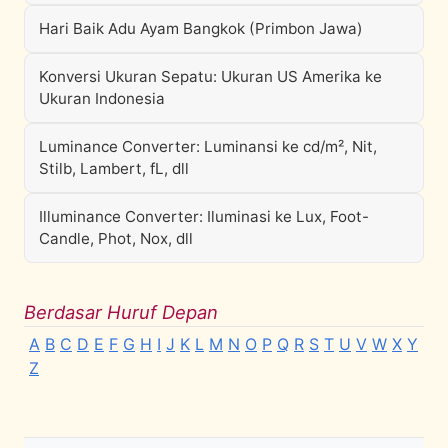
Hari Baik Adu Ayam Bangkok (Primbon Jawa)
Konversi Ukuran Sepatu: Ukuran US Amerika ke
Ukuran Indonesia
Luminance Converter: Luminansi ke cd/m², Nit,
Stilb, Lambert, fL, dll
Illuminance Converter: Iluminasi ke Lux, Foot-
Candle, Phot, Nox, dll
Berdasar Huruf Depan
A
B
C
D
E
F
G
H
I
J
K
L
M
N
O
P
Q
R
S
T
U
V
W
X
Y
Z