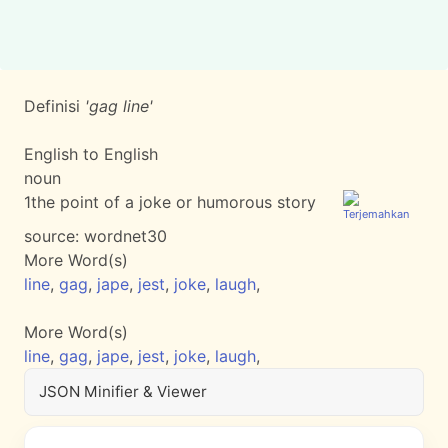
Definisi
'gag line'
English to English
noun
1
the point of a joke or humorous story
source:
wordnet30
More Word(s)
line
,
gag
,
jape
,
jest
,
joke
,
laugh
,
More Word(s)
line
,
gag
,
jape
,
jest
,
joke
,
laugh
,
JSON Minifier & Viewer