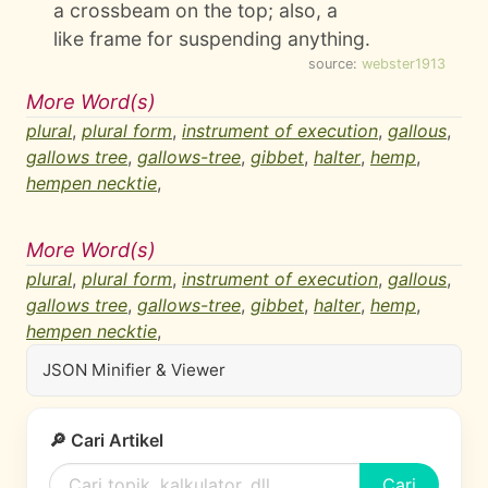
a crossbeam on the top; also, a
like frame for suspending anything.
source:
webster1913
More Word(s)
plural
,
plural form
,
instrument of execution
,
gallous
,
gallows tree
,
gallows-tree
,
gibbet
,
halter
,
hemp
,
hempen necktie
,
More Word(s)
plural
,
plural form
,
instrument of execution
,
gallous
,
gallows tree
,
gallows-tree
,
gibbet
,
halter
,
hemp
,
hempen necktie
,
JSON Minifier & Viewer
🔎 Cari Artikel
Cari