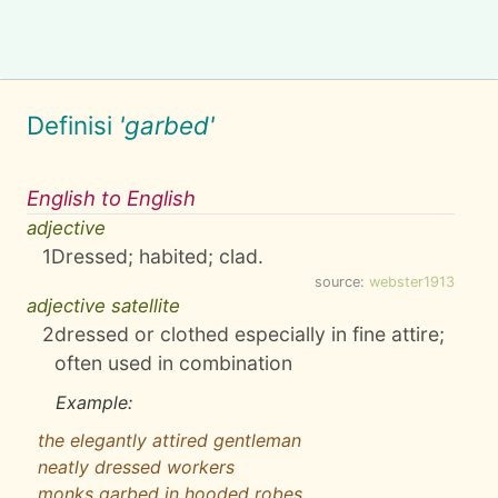
Definisi
'garbed'
English to English
adjective
1
Dressed; habited; clad.
source:
webster1913
adjective satellite
2
dressed or clothed especially in fine attire;
often used in combination
Example:
the elegantly attired gentleman
neatly dressed workers
monks garbed in hooded robes