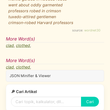
went about oddly garmented
professors robed in crimson
tuxedo-attired gentlemen
crimson-robed Harvard professors
source:
wordnet30
More Word(s)
clad
,
clothed
,
More Word(s)
clad
,
clothed
,
JSON Minifier & Viewer
🔎 Cari Artikel
Cari