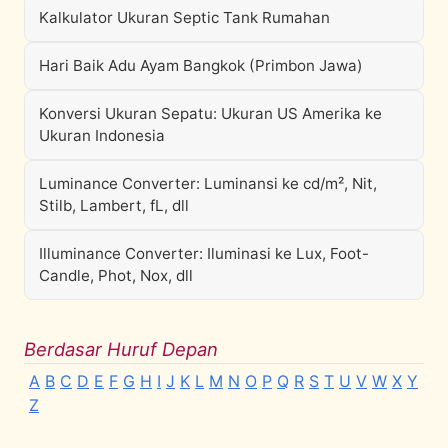
Kalkulator Ukuran Septic Tank Rumahan
Hari Baik Adu Ayam Bangkok (Primbon Jawa)
Konversi Ukuran Sepatu: Ukuran US Amerika ke
Ukuran Indonesia
Luminance Converter: Luminansi ke cd/m², Nit,
Stilb, Lambert, fL, dll
Illuminance Converter: Iluminasi ke Lux, Foot-
Candle, Phot, Nox, dll
Berdasar Huruf Depan
A
B
C
D
E
F
G
H
I
J
K
L
M
N
O
P
Q
R
S
T
U
V
W
X
Y
Z