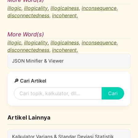
illogic
,
illogicality
,
illogicalness
,
inconsequence
,
disconnectedness
,
incoherent
,
More Word(s)
illogic
,
illogicality
,
illogicalness
,
inconsequence
,
disconnectedness
,
incoherent
,
JSON Minifier & Viewer
🔎 Cari Artikel
Cari
Artikel Lainnya
Kalkulator Varians & Standar Deviasi Statistik