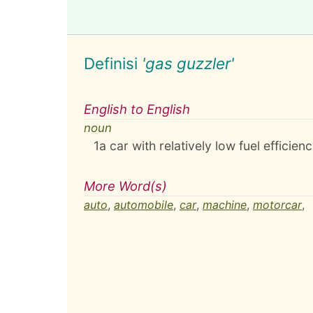
Definisi
'gas guzzler'
English to English
noun
1
a car with relatively low fuel efficien
More Word(s)
auto
,
automobile
,
car
,
machine
,
motorcar
,