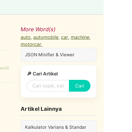
More Word(s)
auto
,
automobile
,
car
,
machine
,
motorcar
,
JSON Minifier & Viewer
net30
🔎 Cari Artikel
Cari
Artikel Lainnya
Kalkulator Varians & Standar