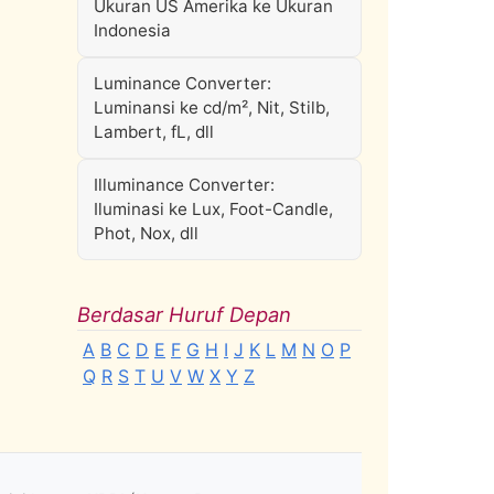
Ukuran US Amerika ke Ukuran
Indonesia
Luminance Converter:
Luminansi ke cd/m², Nit, Stilb,
Lambert, fL, dll
Illuminance Converter:
Iluminasi ke Lux, Foot-Candle,
Phot, Nox, dll
Berdasar Huruf Depan
A
B
C
D
E
F
G
H
I
J
K
L
M
N
O
P
Q
R
S
T
U
V
W
X
Y
Z