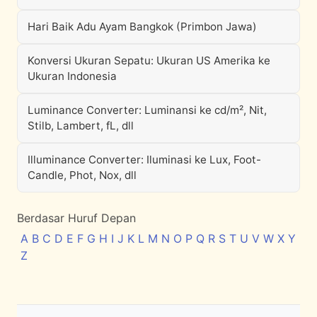
Hari Baik Adu Ayam Bangkok (Primbon Jawa)
Konversi Ukuran Sepatu: Ukuran US Amerika ke
Ukuran Indonesia
Luminance Converter: Luminansi ke cd/m², Nit,
Stilb, Lambert, fL, dll
Illuminance Converter: Iluminasi ke Lux, Foot-
Candle, Phot, Nox, dll
Berdasar Huruf Depan
A
B
C
D
E
F
G
H
I
J
K
L
M
N
O
P
Q
R
S
T
U
V
W
X
Y
Z