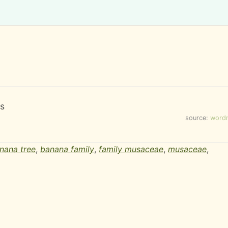
as
source:
word
nana tree
,
banana family
,
family musaceae
,
musaceae
,