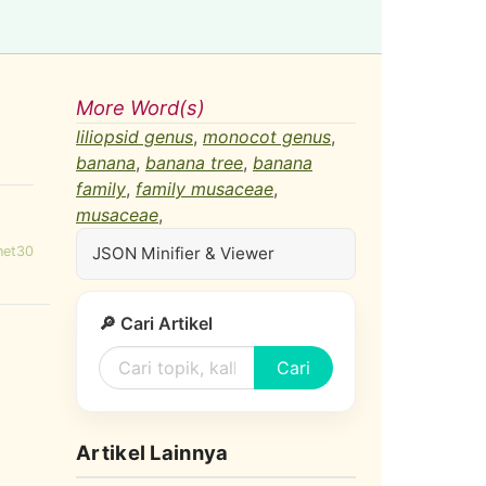
More Word(s)
liliopsid genus
,
monocot genus
,
banana
,
banana tree
,
banana
family
,
family musaceae
,
musaceae
,
net30
JSON Minifier & Viewer
🔎 Cari Artikel
Cari
Artikel Lainnya