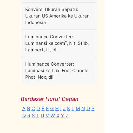
Konversi Ukuran Sepatu:
Ukuran US Amerika ke Ukuran
Indonesia
Luminance Converter:
Luminansi ke cd/m², Nit, Stilb,
Lambert, fL, dll
Illuminance Converter:
Iluminasi ke Lux, Foot-Candle,
Phot, Nox, dll
Berdasar Huruf Depan
A
B
C
D
E
F
G
H
I
J
K
L
M
N
O
P
Q
R
S
T
U
V
W
X
Y
Z