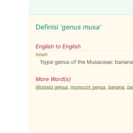
Definisi
'genus musa'
English to English
noun
1
type genus of the Musaceae: banan
More Word(s)
liliopsid genus
,
monocot genus
,
banana
,
ba