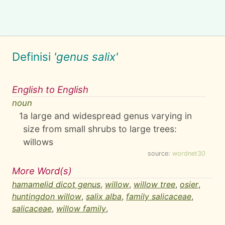
Definisi
'genus salix'
English to English
noun
1
a large and widespread genus varying in
size from small shrubs to large trees:
willows
source:
wordnet30
More Word(s)
hamamelid dicot genus
,
willow
,
willow tree
,
osier
,
huntingdon willow
,
salix alba
,
family salicaceae
,
salicaceae
,
willow family
,