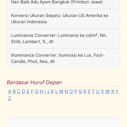
Hari Baik Adu Ayam Bangkok (Primbon Jawa)
Konversi Ukuran Sepatu: Ukuran US Amerika ke
Ukuran Indonesia
Luminance Converter: Luminansi ke cd/m², Nit,
Stilb, Lambert, fL, dll
Illuminance Converter: Iluminasi ke Lux, Foot-
Candle, Phot, Nox, dll
Berdasar Huruf Depan
A
B
C
D
E
F
G
H
I
J
K
L
M
N
O
P
Q
R
S
T
U
V
W
X
Y
Z