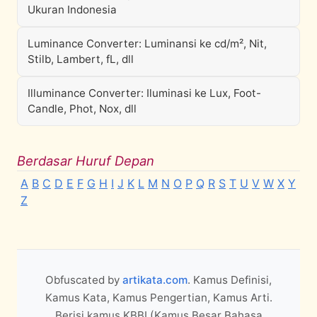
Ukuran Indonesia
Luminance Converter: Luminansi ke cd/m², Nit,
Stilb, Lambert, fL, dll
Illuminance Converter: Iluminasi ke Lux, Foot-
Candle, Phot, Nox, dll
Berdasar Huruf Depan
A
B
C
D
E
F
G
H
I
J
K
L
M
N
O
P
Q
R
S
T
U
V
W
X
Y
Z
Obfuscated by
artikata.com
. Kamus Definisi,
Kamus Kata, Kamus Pengertian, Kamus Arti.
Berisi kamus KBBI (Kamus Besar Bahasa