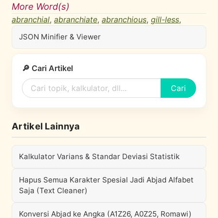
More Word(s)
abranchial
,
abranchiate
,
abranchious
,
gill-less
,
JSON Minifier & Viewer
🔎 Cari Artikel
Cari
Artikel Lainnya
Kalkulator Varians & Standar Deviasi Statistik
Hapus Semua Karakter Spesial Jadi Abjad Alfabet
Saja (Text Cleaner)
Konversi Abjad ke Angka (A1Z26, A0Z25, Romawi)