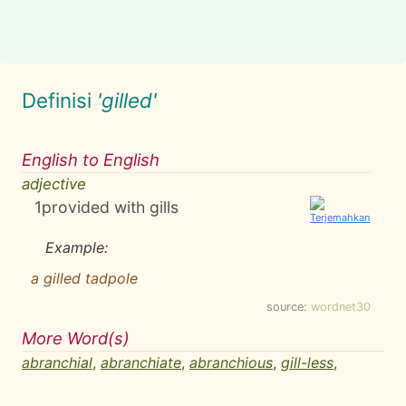
Definisi
'gilled'
English to English
adjective
1
provided with gills
Example:
a gilled tadpole
source:
wordnet30
More Word(s)
abranchial
,
abranchiate
,
abranchious
,
gill-less
,