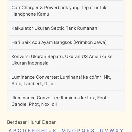
Cari Charger & Powerbank yang Tepat untuk
Handphone Kamu
Kalkulator Ukuran Septic Tank Rumahan
Hari Baik Adu Ayam Bangkok (Primbon Jawa)
Konversi Ukuran Sepatu: Ukuran US Amerika ke
Ukuran Indonesia
Luminance Converter: Luminansi ke cd/m², Nit,
Stilb, Lambert, fL, dll
Illuminance Converter: Iluminasi ke Lux, Foot-
Candle, Phot, Nox, dll
Berdasar Huruf Depan
A
B
C
D
E
F
G
H
I
J
K
L
M
N
O
P
Q
R
S
T
U
V
W
X
Y