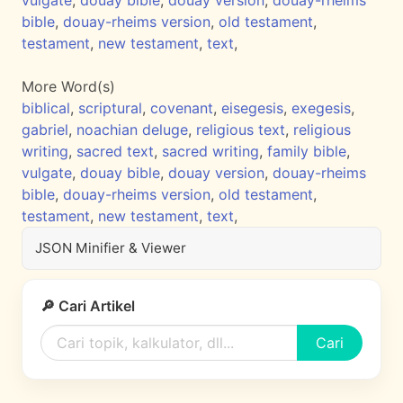
vulgate
,
douay bible
,
douay version
,
douay-rheims
bible
,
douay-rheims version
,
old testament
,
testament
,
new testament
,
text
,
More Word(s)
biblical
,
scriptural
,
covenant
,
eisegesis
,
exegesis
,
gabriel
,
noachian deluge
,
religious text
,
religious
writing
,
sacred text
,
sacred writing
,
family bible
,
vulgate
,
douay bible
,
douay version
,
douay-rheims
bible
,
douay-rheims version
,
old testament
,
testament
,
new testament
,
text
,
JSON Minifier & Viewer
🔎 Cari Artikel
Cari