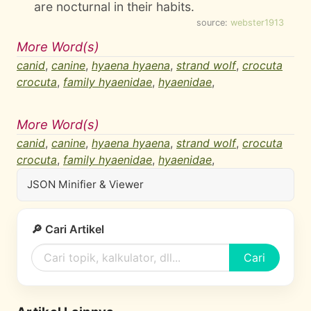
are nocturnal in their habits.
source:
webster1913
More Word(s)
canid
,
canine
,
hyaena hyaena
,
strand wolf
,
crocuta
crocuta
,
family hyaenidae
,
hyaenidae
,
More Word(s)
canid
,
canine
,
hyaena hyaena
,
strand wolf
,
crocuta
crocuta
,
family hyaenidae
,
hyaenidae
,
JSON Minifier & Viewer
🔎 Cari Artikel
Cari